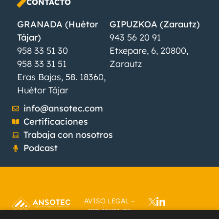
CONTACTO
GRANADA (Huétor
GIPUZKOA (Zarautz)
Tájar)
943 56 20 91
958 33 51 30
Etxepare, 6, 20800,
958 33 31 51
Zarautz
Eras Bajas, 58. 18360,
Huétor Tájar
info@ansotec.com
Certificaciones
Trabaja con nosotros
Podcast
AVISO LEGAL
–
POLÍTICA DE