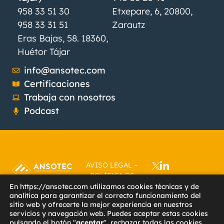
958 33 51 30
Etxepare, 6, 20800,
958 33 31 51
Zarautz
Eras Bajas, 58. 18360,
Huétor Tájar
info@ansotec.com
Certificaciones
Trabaja con nosotros
Podcast
AVISO LEGAL
–
POLÍTICA DE
PRIVACIDAD
–
En https://ansotec.com utilizamos cookies técnicas y de
analítica para garantizar el correcto funcionamiento del
POLÍTICA DE
sitio web y ofrecerte la mejor experiencia en nuestros
COOKIES
–
servicios y navegación web. Puedes aceptar estas cookies
ACCESIBILIDAD
–
pulsando el botón "
aceptar
", rechazar todas las cookies