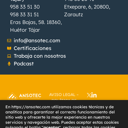
958 33 51 30
Etxepare, 6, 20800,
958 33 31 51
Zarautz
Eras Bajas, 58. 18360,
Huétor Tájar
info@ansotec.com
Certificaciones
Trabaja con nosotros
Podcast
AVISO LEGAL
–
POLÍTICA DE
PRIVACIDAD
–
En https://ansotec.com utilizamos cookies técnicas y de
analítica para garantizar el correcto funcionamiento del
POLÍTICA DE
sitio web y ofrecerte la mejor experiencia en nuestros
COOKIES
–
servicios y navegación web. Puedes aceptar estas cookies
ACCESIBILIDAD
–
pulsando el botón "
aceptar
", rechazar todas las cookies