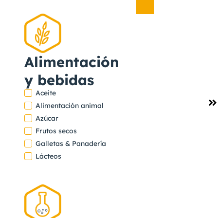
Minerales
,
Vidrio
Alimentación
y bebidas
Aceite
Ver
Alimentación animal
proyecto
Azúcar
OWENS-
Frutos secos
ILLONIS
Galletas & Panadería
Lácteos