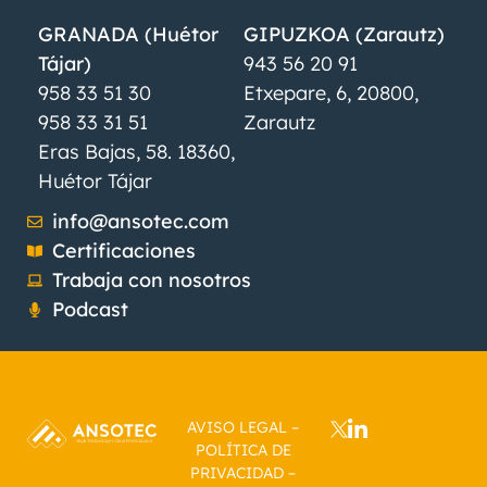
GRANADA (Huétor
GIPUZKOA (Zarautz)
Tájar)
943 56 20 91
958 33 51 30
Etxepare, 6, 20800,
958 33 31 51
Zarautz
Eras Bajas, 58. 18360,
Huétor Tájar
info@ansotec.com
Certificaciones
Trabaja con nosotros
Podcast
AVISO LEGAL
–
POLÍTICA DE
PRIVACIDAD
–