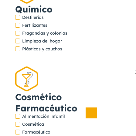
Químico
infantil
,
Destilerías
Farmacéuti
Fertilizantes
Fragancias y colonias
- Cosmétic
Limpieza del hogar
Plásticos y cauchos
Ver
proyecto
DAILY FOODS
Cosmético
Farmacéutico
Alimentación infantil
Alimentació
Cosmética
infantil
Farmacéutico