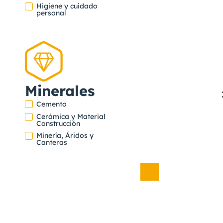
,
Higiene y cuidado
personal
Farmacéuti
- Cosmétic
Ver
Minerales
proyecto
Cemento
ALTERFARMACIA
Cerámica y Material
Construcción
NUTRIBEN
Minería, Áridos y
Canteras
Alimentació
infantil
,