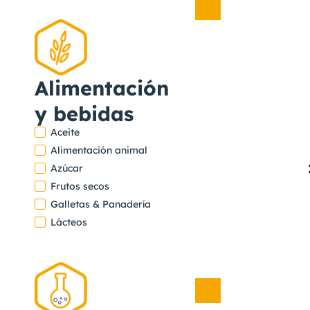
Farmacéuti
,
Farmacéuti
Alimentación
- Cosmétic
y bebidas
Aceite
Alimentación animal
Ver
Azúcar
proyecto
Frutos secos
DESTILACIONE
Galletas & Panadería
BORDAS
Lácteos
CHINCHURRETA
Alimentació