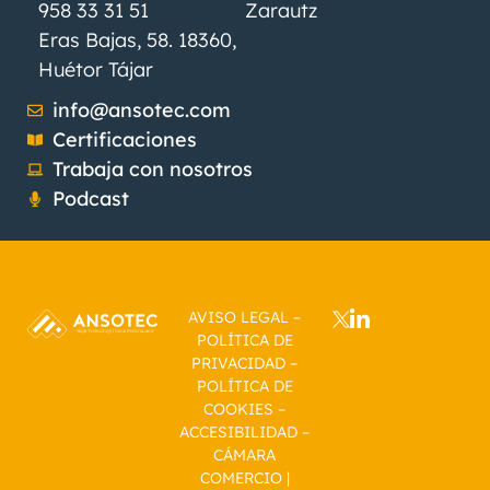
958 33 31 51
Zarautz
Eras Bajas, 58. 18360,
Huétor Tájar
info@ansotec.com
Certificaciones
Trabaja con nosotros
Podcast
AVISO LEGAL
–
POLÍTICA DE
PRIVACIDAD
–
POLÍTICA DE
COOKIES
–
ACCESIBILIDAD
–
CÁMARA
COMERCIO
|