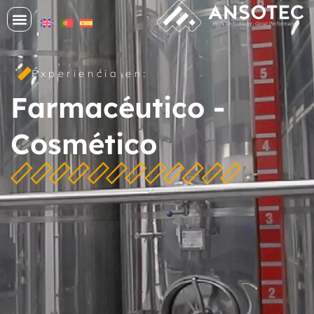
Experiencia en:
Farmacéutico -
Cosmético