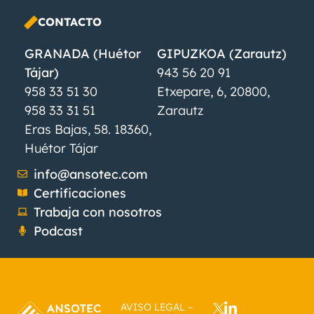
CONTACTO
GRANADA (Huétor
GIPUZKOA (Zarautz)
Tájar)
943 56 20 91
958 33 51 30
Etxepare, 6, 20800,
958 33 31 51
Zarautz
Eras Bajas, 58. 18360,
Huétor Tájar
info@ansotec.com
Certificaciones
Trabaja con nosotros
Podcast
AVISO LEGAL
–