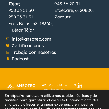
Tájar)
943 56 20 91
958 33 51 30
Etxepare, 6, 20800,
958 33 31 51
Zarautz
Eras Bajas, 58. 18360,
Huétor Tájar
info@ansotec.com
Certificaciones
Trabaja con nosotros
Podcast
AVISO LEGAL
–
POLÍTICA DE
PRIVACIDAD
–
En https://ansotec.com utilizamos cookies técnicas y de
analítica para garantizar el correcto funcionamiento del
POLÍTICA DE
sitio web y ofrecerte la mejor experiencia en nuestros
COOKIES
–
servicios y navegación web. Puedes aceptar estas cookies