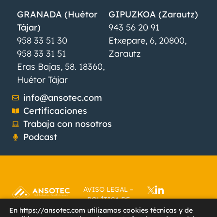
GRANADA (Huétor
GIPUZKOA (Zarautz)
Tájar)
943 56 20 91
958 33 51 30
Etxepare, 6, 20800,
958 33 31 51
Zarautz
Eras Bajas, 58. 18360,
Huétor Tájar
info@ansotec.com
Certificaciones
Trabaja con nosotros
Podcast
AVISO LEGAL
–
POLÍTICA DE
PRIVACIDAD
–
En https://ansotec.com utilizamos cookies técnicas y de