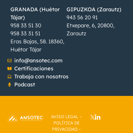
GRANADA (Huétor
GIPUZKOA (Zarautz)
Tájar)
943 56 20 91
958 33 51 30
Etxepare, 6, 20800,
958 33 31 51
Zarautz
Eras Bajas, 58. 18360,
Huétor Tájar
info@ansotec.com
Certificaciones
Trabaja con nosotros
Podcast
AVISO LEGAL
–
POLÍTICA DE
PRIVACIDAD
–