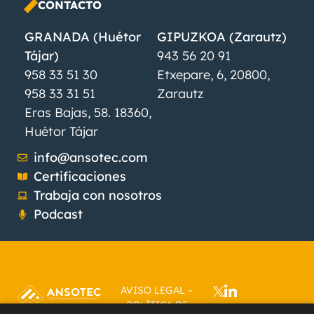
CONTACTO
GRANADA (Huétor
GIPUZKOA (Zarautz)
Tájar)
943 56 20 91
958 33 51 30
Etxepare, 6, 20800,
958 33 31 51
Zarautz
Eras Bajas, 58. 18360,
Huétor Tájar
info@ansotec.com
Certificaciones
Trabaja con nosotros
Podcast
AVISO LEGAL
–
POLÍTICA DE