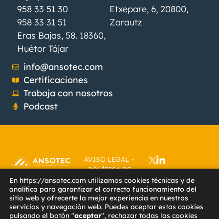
958 33 51 30
Etxepare, 6, 20800,
958 33 31 51
Zarautz
Eras Bajas, 58. 18360,
Huétor Tájar
info@ansotec.com
Certificaciones
Trabaja con nosotros
Podcast
AVISO LEGAL
–
POLÍTICA DE
PRIVACIDAD
–
En https://ansotec.com utilizamos cookies técnicas y de
analítica para garantizar el correcto funcionamiento del
POLÍTICA DE
sitio web y ofrecerte la mejor experiencia en nuestros
COOKIES
–
servicios y navegación web. Puedes aceptar estas cookies
ACCESIBILIDAD
–
pulsando el botón "
aceptar
", rechazar todas las cookies