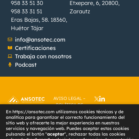
958 33 51 30
Etxepare, 6, 20800,
958 33 31 51
Zarautz
Eras Bajas, 58. 18360,
Huétor Tájar
info@ansotec.com
Certificaciones
Trabaja con nosotros
Podcast
AVISO LEGAL
–
POLÍTICA DE
PRIVACIDAD
–
En https://ansotec.com utilizamos cookies técnicas y de
analítica para garantizar el correcto funcionamiento del
POLÍTICA DE
sitio web y ofrecerte la mejor experiencia en nuestros
COOKIES
–
servicios y navegación web. Puedes aceptar estas cookies
ACCESIBILIDAD
–
pulsando el botón "
aceptar
", rechazar todas las cookies
CÁMARA