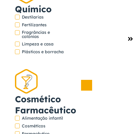
e Bebidas
Químico
Destilarias
Fertilizantes
Fragrâncias e
Ver
colónias
projeto
Limpeza e casa
LASUCO SUGAR,
Plásticos e borracha
GRUPO BUA
Açúcar
,
Cosmético
Alimentos
Farmacêutico
e Bebidas
Alimentação infantil
Cosméticos
Farmacêutico