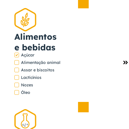
Açúcar
,
Alimentos
e Bebidas
Alimentos
e bebidas
Açúcar
Ver
Alimentação animal
projeto
Assar e biscoitos
USINA - GRUPO
Lacticínios
ALTO ALEGRE
Nozes
Óleo
Açúcar
,
Alimentos