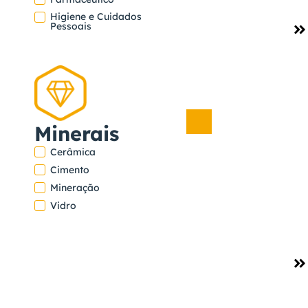
Higiene e Cuidados
Ver
Pessoais
projeto
GRUPO ZILOR
Minerais
Açúcar
,
Cerâmica
Alimentos
Cimento
e Bebidas
Mineração
Vidro
Ver
projeto
ALTA MOGIANA