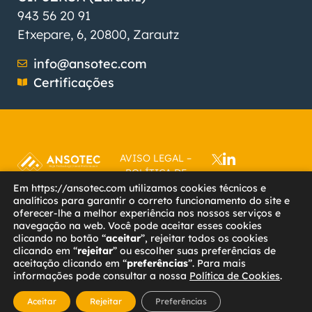
943 56 20 91
Etxepare, 6, 20800, Zarautz
info@ansotec.com
Certificações
AVISO LEGAL
–
POLÍTICA DE
PRIVACIDAD
–
Em https://ansotec.com utilizamos cookies técnicos e
analíticos para garantir o correto funcionamento do site e
POLÍTICA DE
oferecer-lhe a melhor experiência nos nossos serviços e
COOKIES
–
navegação na web. Você pode aceitar esses cookies
ACCESIBILIDAD
–
clicando no botão “
aceitar
”, rejeitar todos os cookies
CÁMARA
clicando em “
rejeitar
” ou escolher suas preferências de
COMERCIO
|
aceitação clicando em “
preferências
”. Para mais
WITCREATIVO
informações pode consultar a nossa
Política de Cookies
.
Aceitar
Rejeitar
Preferências