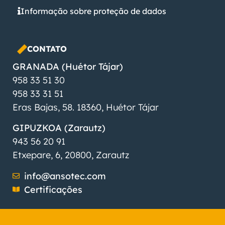
Informação sobre proteção de dados
CONTATO
GRANADA (Huétor Tájar)
958 33 51 30
958 33 31 51
Eras Bajas, 58. 18360, Huétor Tájar
GIPUZKOA (Zarautz)
943 56 20 91
Etxepare, 6, 20800, Zarautz
info@ansotec.com
Certificações